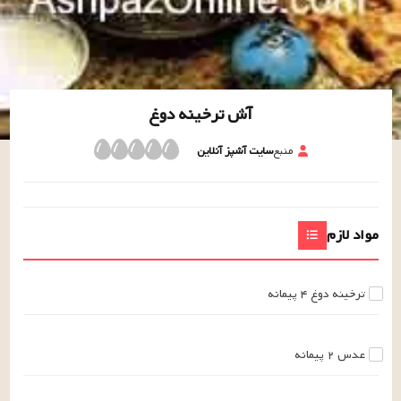
آش ترخینه دوغ
منبع
سایت آشپز آنلاین
مواد لازم
ترخینه دوغ
۴
پیمانه
عدس
۲
پیمانه