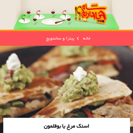
خانه
پیتزا و ساندویچ
اسنک مرغ یا بوقلمون