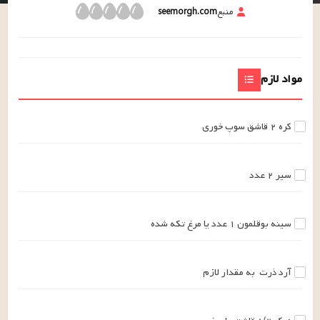
منبع
seemorgh.com
مواد لازم
کره
۲
قاشق سوپ خوری
سیر
۲
عدد
سینه بوقلمون
۱
عدد
یا مرغ تکه شده
آرد ذرت
به مقدار لازم