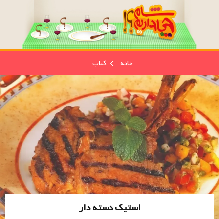
خانه
کباب
استیک دسته دار