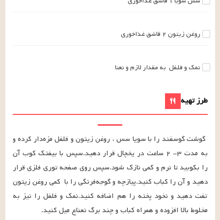
سس سویا
۱
قاشق غذاخوری
روغن زیتون
۲
قاشق غذاخوری
نمک و فلفل
به مقدار لازم
و نعنا
طرز تهیه
گوشت گوسفند را با سویا سس ، روغن زیتون و فلفل مزه‌دار کرده و 
به مدت ۳- ۲ ساعت در یخچال قرار دهید.سپس با بیفتک کوب آن 
را بکوبید تا نرم و کمی نازک شود.سپس روی صفحه توری فلزی قرار 
دهید و آن را کباب کنید.پیازچه و گوجه‌فرنگی را با  کمی روغن زیتون 
تفت دهید و نخود پخته را هم اضافه کنید.نمک و فلفل را نیز به 
مخلوط بالا افزوده و همراه کباب و چند برگ نعناع میل کنید.