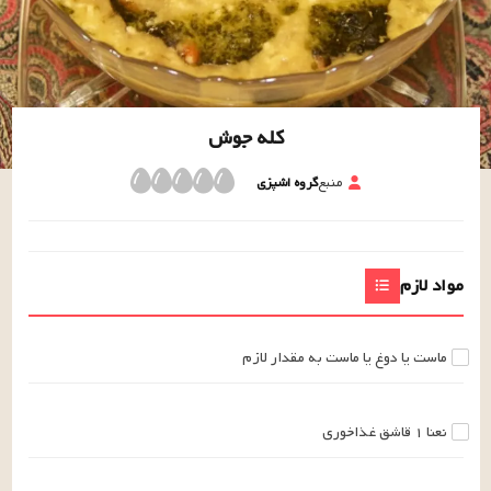
کله جوش
منبع
گروه اشپزی
مواد لازم
ماست
یا دوغ یا ماست
به مقدار لازم
نعنا
۱
قاشق غذاخوری