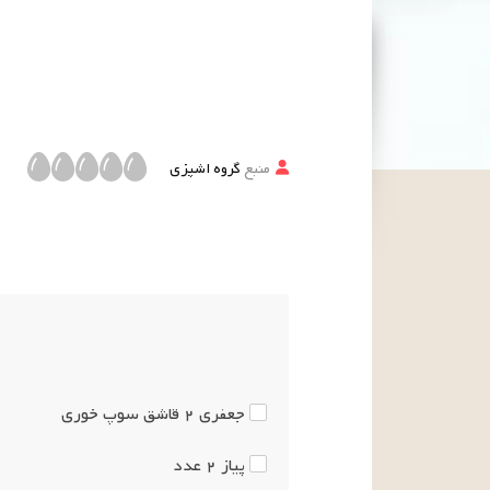
منبع
گروه اشپزی
جعفری
۲
قاشق سوپ خوری
پیاز
۲
عدد