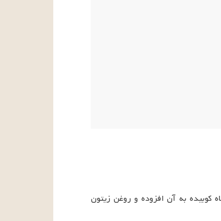
بادنجان را تنور پز کرده پوستش را بیرون آورده آن را با پیاز ساطوری کنید. سپس نمک و فلفل سیاه کوبیده به آن افزوده و روغن زیتون 