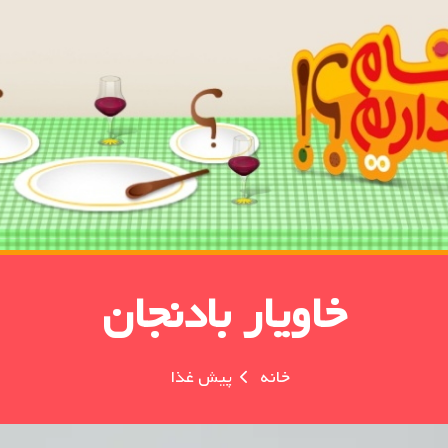
خاویار بادنجان
خانه
پیش غذا