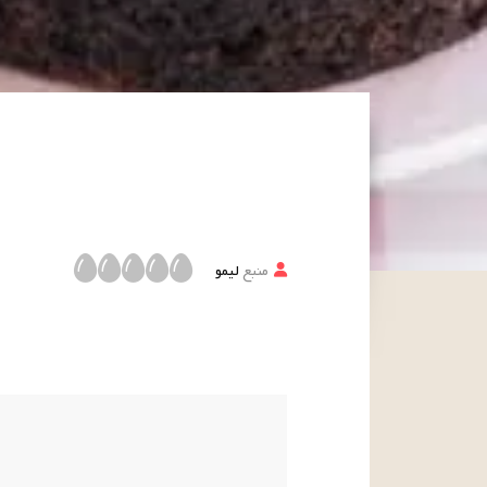
منبع
لیمو