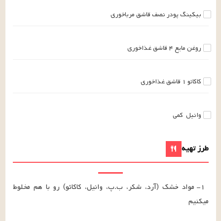
بیکینگ پودر
نصف
قاشق مرباخوری
روغن مایع
۴
قاشق غذاخوری
کاکائو
۱
قاشق غذاخوری
وانیل
کمی
طرز تهیه
١- مواد خشک (آرد، شکر، ب.پ، وانیل، کاکائو) رو با هم مخلوط 