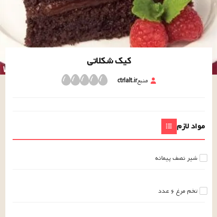
کیک شکلاتی
منبع
ctrlalt.ir
مواد لازم
شیر
نصف
پیمانه
تخم مرغ
۶
عدد