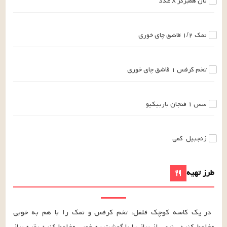
نان همبرگر
۸
عدد
نمک
۱/۲
قاشق چای خوری
تخم کرفس
۱
قاشق چای خوری
سس
۱
فنجان
باربیکیو
زنجبیل
کمی
طرز تهیه
در یک کاسه کوچک فلفل، تخم کرفس و نمک را با هم به خوبی 
مخلوط کنید . نیمی از پیاز را با گوشت به خوبی مخلوط کنید بقیه پیاز 