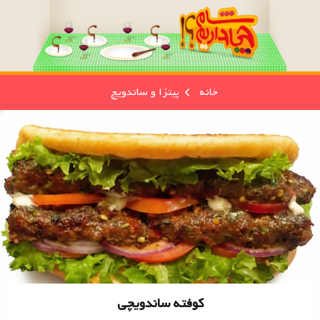
خانه
پیتزا و ساندویچ
کوفته ساندویچی