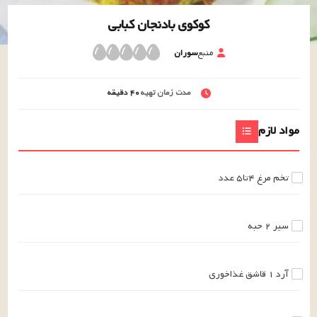
کوکوی بادنجان کبابی
منبع
سوران
مدت زمان تهیه
۴۰
دقیقه
مواد لازم
تخم مرغ
۴تا۵
عدد
سیر
۲
حبه
آرد
۱
قاشق غذاخوری