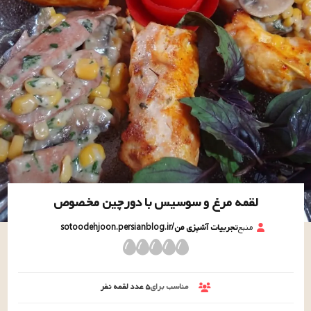
لقمه مرغ و سوسیس با دورچین مخصوص
منبع
تجربیات آشپزی من/sotoodehjoon.persianblog.ir
مناسب برای
۵ عدد لقمه
نفر