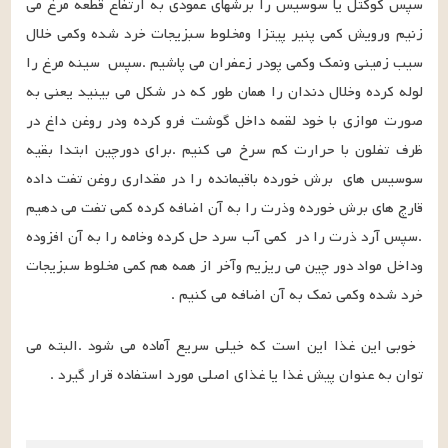
سپس کوکتل یا سوسیس را برشهای عمودی به ارتفاع قطعه مرغ می 
زنیم ورویش کمی پنیر پیتزا ومخلوط سبزیجات خرد شده وکمی خلال 
سیب زمینی ونمک وکمی پودر زعفران می پاشیم .سپس  سینه مرغ را 
لوله کرده وخلال دندان را همان طور که در شکل می بینید یعنی به 
صورت موازی با خود لقمه داخل گوشت فرو کرده ودر روغن داغ در 
ظرف تفلون با حرارت کم سرخ می کنیم .برای دورچین ابتدا بقیه 
سوسیس های  برش خورده باقیمانده را در مقداری روغن تفت داده 
قارچ های برش خورده وذرت را به آن اضافه کرده کمی تفت می دهیم 
.سپس آرد ذرت را در  کمی آب سرد حل کرده وخامه را به آن افزوده 
وداخل مواد دور چین می ریزیم وآخر از همه هم کمی مخلوط سبزیجات 
خرد شده وکمی نمک به آن اضافه می کنیم .
خوبی این غذا این است که خیلی سریع آماده می شود .البته می 
توان به عنوان پیش غذا یا غذای اصلی مورد استفاده قرار گیرد .