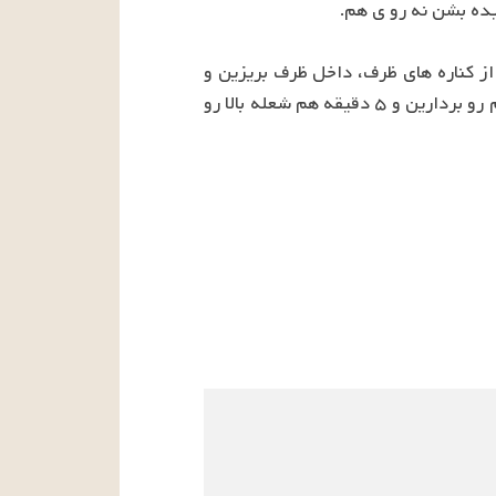
در آخر هم باقی پنیر پیتزا و آویشن رو روی لازانیا پخش کنین. رب گوجه فرنگی رو با آب مخلوط کنین و از کناره های ظرف، داخل ظرف بریزین و 
روش رو با آلمینیوم بپوشونین و نیم ساعت داخل فر از قبل گرم شده بزارین. بعد از نیم ساعت، آلمینیوم رو بردارین و ۵ دقیقه هم شعله بالا رو 