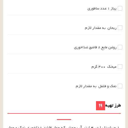
پیاز
۱
عدد
ساطوری
ریحان
به مقدار لازم
روغن مایع
۸
قاشق غذاخوری
میخک
۴۰۰
گرم
نمک و فلفل
به مقدار لازم
طرز تهیه
۱ – پاستا را در ۴ لیتر آب جوش که چهار قاشق غذاخوری نمک و چهار 