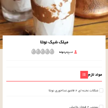
میلک شیک نوتلا
منبع
دردونه
مواد لازم
شکلات تخته ای
۲
قاشق غذاخوری
نوتلا
بستنی
۲
فنجان
وانیلی