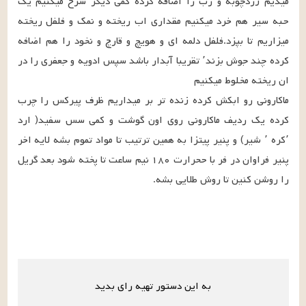
میدیم زردچوبه و رب را اضافه کرده کمی دیگر سرخ میکنیم یک 
حبه سیر هم خرد میکنیم مقداری اب ریخته و نمک و فلفل ریخته 
میزاریم تا بپزد.فلفل دلمه ای و هویچ و قارچ و نخود را هم اضافه 
کرده چند جوش بزند٬ تقریبا آبدار باشد سپس ادویه و جعفری را در 
ماکارونی رو ابکش کرده زنده تر بر میداریم ظرف پیرکس را چرب 
کرده یک ردیف ماکارونی روی اون گوشت و کمی سس سفید( ارد 
٬کره ٬ شیر) و پنیر پیتزا به همین ترتیب تا مواد تموم بشه لایه اخر 
پنیر فراوان در فر با ححرارت ۱۸۰ نیم ساعت تا پخته شود بعد گریل 
را روشن کنین تا روش طلایی بشه.
به این دستور تهیه رای بدید