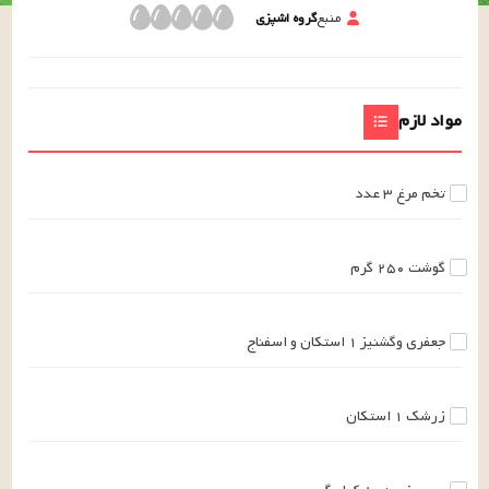
منبع
گروه اشپزی
مواد لازم
تخم مرغ
۳
عدد
گوشت
۲۵۰
گرم
جعفری وگشنیز
۱
استکان
و اسفناج
زرشک
۱
استکان