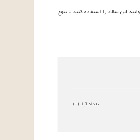
این یک دستور غذایی لذیذ و خوشمزه برای وعده غذایی شام یا در مهمانیها تولد به جای سالاد اولویه میتوانید این سالاد را استفاده کنید تا تنوع 
تعداد آرا:
(
–
)