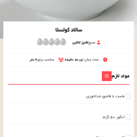
سالاد کولسلا
منبع
اشپز انلاین
مدت زمان تهیه
۵
دقیقه
مناسب برای
۴
نفر
مواد لازم
ماست
۶
قاشق غذاخوری
انگور
۵۰
گرم