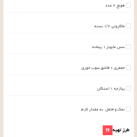
هویج
۲
عدد
ماکارونی
۱/۲
بسته
سس مایونز
۱
پیمانه
جعفری
۱
قاشق سوپ خوری
پیازچه
۱
استکان
نمک و فلفل
به مقدار لازم
طرز تهیه