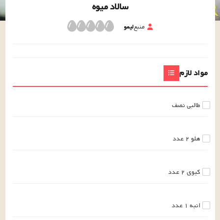
سالاد میوه
منبع
لیمو
مواد لازم
طالبی
نصف
هلو
۲
عدد
کیوی
۲
عدد
انبه
۱
عدد