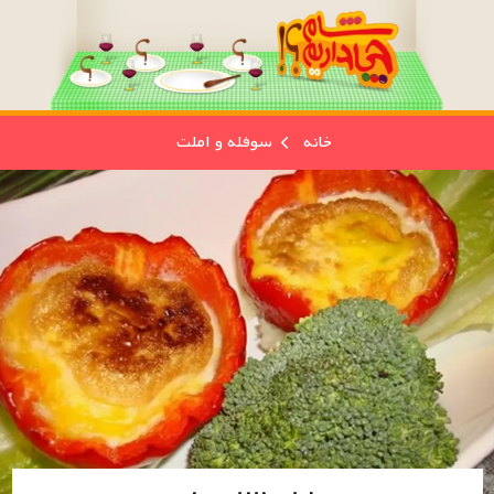
خانه
سوفله و املت