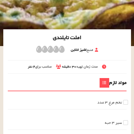
املت تایلندی
منبع
اشپز انلاین
مدت زمان تهیه
۳۰
دقیقه
مناسب برای
۴
نفر
مواد لازم
تخم مرغ
۳
عدد
سیر
۳
حبه