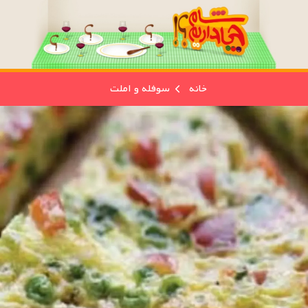
خانه
سوفله و املت