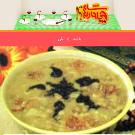
خانه
آش