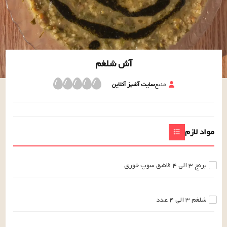
آش شلغم
منبع
سایت آشپز آنلاین
مواد لازم
برنج
۳ الی ۴
قاشق سوپ خوری
شلغم
۳ الی ۴
عدد