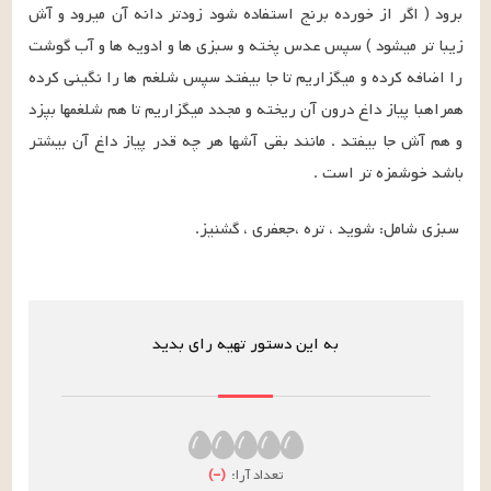
برود ( اگر از خورده برنج استفاده شود زودتر دانه آن میرود و آش 
زیبا تر میشود ) سپس عدس پخته و سبزی ها و ادویه ها و آب گوشت 
را اضافه کرده و میگزاریم تا جا بیفتد سپس شلغم ها را نگینی کرده 
همراهبا پیاز داغ درون آن ریخته و مجدد میگزاریم تا هم شلغمها بپزد 
و هم آش جا بیفتد . مانند بقی آشها هر چه قدر پیاز داغ آن بیشتر 
باشد خوشمزه تر است .
سبزی شامل: شوید ، تره ،جعفری ، گشنیز.
به این دستور تهیه رای بدید
تعداد آرا:
(
–
)