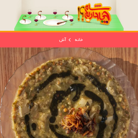
خانه
آش