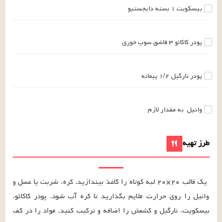
بیسکویت
۱
بسته
دایجستیو
پودر کاکائو
۳
قاشق سوپ خوری
پودر نارگیل
۱/۲
پیمانه
وانیل
به مقدار لازم
طرز تهیه
یک قالب ۲۰×۲۰ لبه کوتاه را کاغذ بیندازید. کره، شربت یا عسل و 
وانیل را روی حرارت ملایم بگذارید تا کره آب شود. پودر کاکائو، 
بیسکویت، نارگیل و کشمش را اضافه و ترکیب کنید. مواد را در کف 