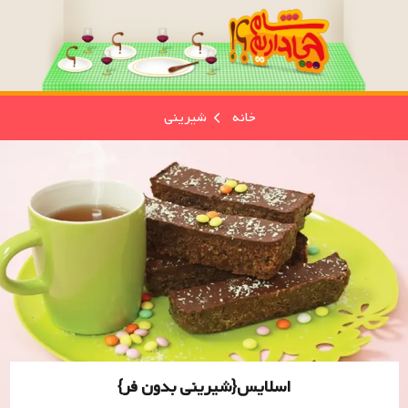
خانه
شیرینی
اسلایس{شیرینی بدون فر}