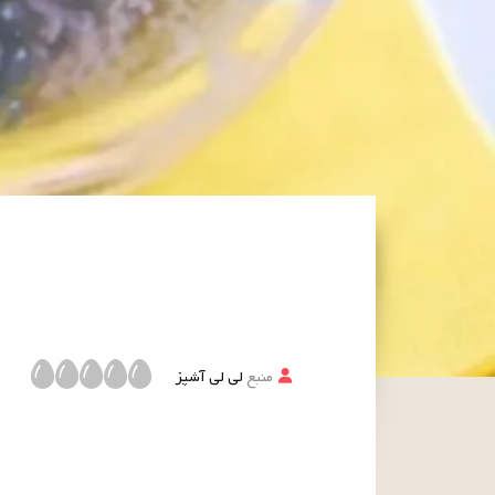
منبع
لی لی آشپز