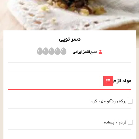
دسر توپی
منبع
آشپز ایرانی
مواد لازم
برگه زردآلو
۲۵۰
گرم
گردو
۲
پیمانه