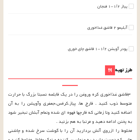
پیاز
۱-۱/۲
فنجان
آبلیمو
۲
قاشق غذاخوری
پودر آویشن
۱-۱/۲
قاشق چای خوری
طرز تهیه
۳قاشق غذاخوری کره وروغن را در یک قابلمه نسبتا بزرگ با حرارت 
متوسط ذوب کنید . قارچ ها، پیاز،کرفس،جعفری وآویشن را به آن 
اضافه کنید وتا زمانی که قارچها قهوه ای شده وتمام آبشان تبخیر شود 
مخلوط را ازروی آتش بردارید آن را با گوشت سرخ شده و چاشنی 
هایی که دوست دارید به عنوان پر کننده و نمک وفلفل مخلوط کنید و 