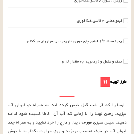
روغن زیتون
۸
قاشق غذاخوری
لیمو عمانی
۴
قاشق غذاخوری
زیره سیاه
۱/۲
قاشق چای خوری
دارچین ، زعفران
از هر کدام
نمک و فلفل و زردچوبه
به مقدار لازم
طرز تهیه
لوبیا را که از شب قبل خیس کرده اید به همراه دو لیوان آب 
بپزید. ژختن لوبیا را تا زمانی که آب آن  کاملا کشیده شود ادامه 
دهید. سپس سبزی قورمه ، پیاز و قارچ را خرد نمایید و به همراه چند 
لیوان آب در ظرف مناسبی بریزید و روی حرارت بگذارید تا جوش 