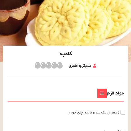
کلمپه
منبع
گروه اشپزی
مواد لازم
زعفران
یک سوم
قاشق چای خوری