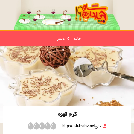
خانه
دسر
کرم قهوه
منبع
http://ash.ksabz.net