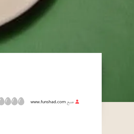
منبع
www.funshad.com