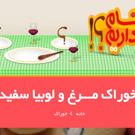
وراک مـــرغ و لوبیا سفید
خانه
خوراک