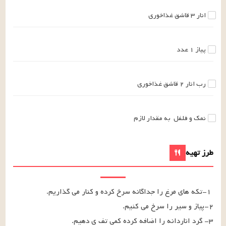
انار
۳
قاشق غذاخوری
پیاز
۱
عدد
رب انار
۲
قاشق غذاخوری
نمک و فلفل
به مقدار لازم
طرز تهیه