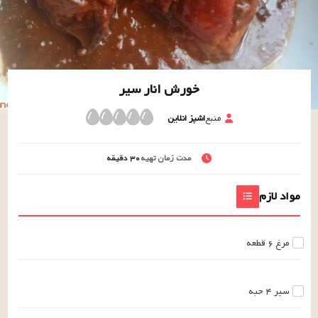
خورش انار سیر
منبع
اشپز انلاین
مدت زمان تهیه
۳۰
دقیقه
مواد لازم
مرغ
۶
قطعه
سیر
۴
حبه