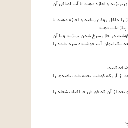
را پوست گرفته و بعد از شستن به صورت خلالی خرد کنید. گوشت خرد شده را هم بشویید و داخل سبدی بریزید و اجازه دهید تا آب اضافی آن 
۲- در یک قابلمه‌ی مناسب مقداری روغن ریخته و روی حرارت قرار دهید. بعد از داغ شدن روغن، پیاز را داخل روغن ریخته و اجازه دهید تا 
۳- سیرها را پوست گرفته، به همراه زردچوبه و فلفل و ادویه توسط هاون بکوبید و سپس آن را داخل گوشت در حال سرخ شدن بریزید و با آن 
تفت دهید. حالا گوجه فرنگی‌ها را رنده کرده، داخل قابلمه بیفزایید تا همراه گوشت کمی سرخ شوند. بعد یک لیوان آب جوشیده سرد شده را 
۴- در این فاصله بامیه‌ها را شسته و برای آن که له نشود، آن‌ها را به صورت کله قندی برش دهید. بعد از آن که گوشت پخته شد، بامیه‌ها را 
۵- در مراحل آخر پخت، تمبر هندی را از صافی عبور دهید و شیره‌ی صاف شده را داخل قابلمه بریزید و بعد از آن که خورش جا افتاد، شعله را 