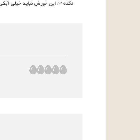
نکته ۳: این خورش نباید خیلی آبکی باشد؛ پس، از اضافه کردن آب زیاد خودداری کنید