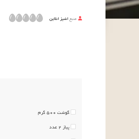
منبع
اشپز انلاین
گوشت
۵۰۰
گرم
پیاز
۲
عدد