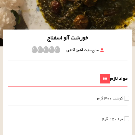
خورشت آلو اسفناج
منبع
سایت آشپز آنلاین
مواد لازم
گوشت
۳۰۰
گرم
تره
۲۵۰
گرم