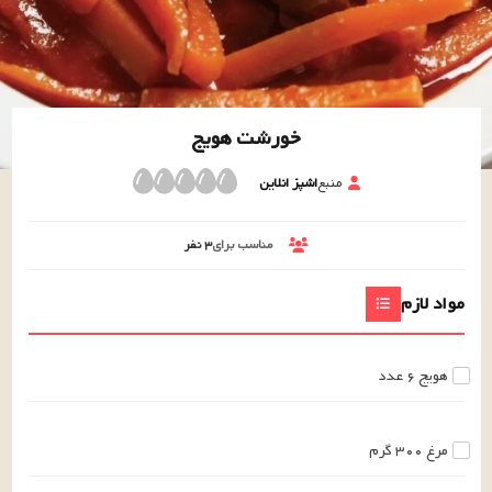
خورشت هویج
منبع
اشپز انلاین
مناسب برای
۳
نفر
مواد لازم
هویج
۶
عدد
مرغ
۳۰۰
گرم