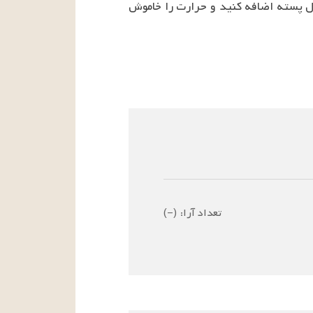
پیاز سرخ شده و زعفران را در غذا بریزید و بگذارید به مدت بیست دقیقه بجوشد. در آخر زرشک و خلال پسته اضافه کنید و حرارت را خاموش 
تعداد آرا:
(
–
)