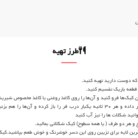
ن
طرز تهیه