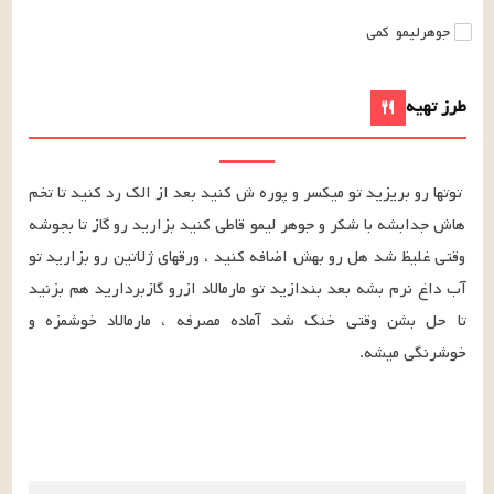
جوهرلیمو
کمی
طرز تهیه
توتها رو بریزید تو میکسر و پوره ش کنید بعد از الک رد کنید تا تخم 
هاش جدابشه با شکر و جوهر لیمو قاطی کنید بزارید رو گاز تا بجوشه 
وقتی غلیظ شد هل رو بهش اضافه کنید ، ورقهای ژلاتین رو بزارید تو 
آب داغ نرم بشه بعد بندازید تو مارمالاد ازرو گازبردارید هم بزنید 
تا حل بشن وقتی خنک شد آماده مصرفه ، مارمالاد خوشمزه و 
خوشرنگی میشه.