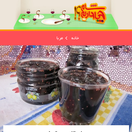
خانه
مربا