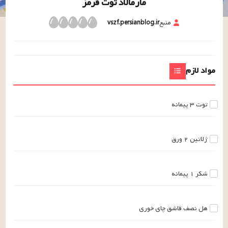
مارمالاد توت قرمز
منبع
vszf.persianblog.ir
مواد لازم
توت
۳
پیمانه
ژلاتین
۲
ورق
شکر
۱
پیمانه
هل
نصف
قاشق چای خوری