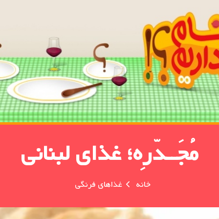
مُجَــدّرِه؛ غذای لبنانی
خانه
غذاهای فرنگی