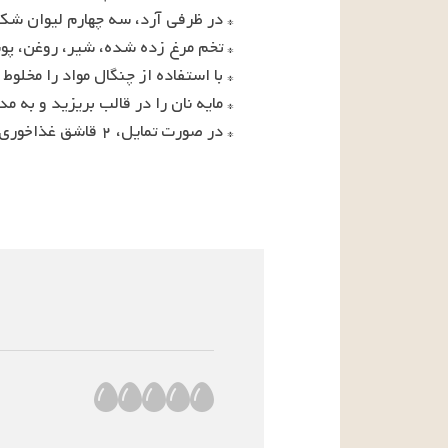
* در صورت تمایل، ۲ قاشق غذاخوری آب لیمو را با یک قاشق غذاخوری شکر مخلوط کنید و با برس روی نان بمالید.