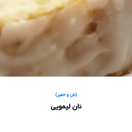
(
نان و خمیر
)
نان لیمویی