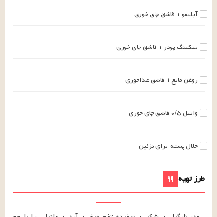
آبلیمو
۱
قاشق چای خوری
بیکینگ پودر
۱
قاشق چای خوری
روغن مایع
۱
قاشق غذاخوری
وانیل
۰/۵
قاشق چای خوری
خلال پسته
برای تزئین
طرز تهیه
پودر نارگیل + شکر + سفیده تخم مرغ + آرد + وانیل  را با هم 