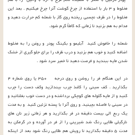
مخلوط و ۳ بار با استفاده از چرخ گوشت آنرا چرخ میکنیم . بعد این 
مخلوط را در ظرف نچسبی ریخته روی گاز با شعله کم حرارت دهید و 
شعله را خاموش کنید  آبلیمو و بکینگ پودر و روغن را به مخلوط 
اضافه کنید و خوب هم بزنید و درب ظرف را برای جلو گیری از خشک 
در این هنگام فر را روشن و روی درجه    ۳۵۰ یا روی شماره ۴ 
بگذارید . کف سینی را کاغذ چرب بیندازید وکف دست را چرب 
کنید و از مایه گلوله های کوچکی برداشته و در دست خوب بغلتانید و 
در سینی با فاصله بچینید. و روی آنرا با پسته تزئین کنید  و به مدت 
یک ربع الی بیست دقیقه در فر بگذارید و هر زمانی زیر نان های 
نارگیلی طلایی رنگ شد شیرینی را از فر در آورده و در گرمکن به 
مدت ۵ دقیقه بگذارید تا رویش هم طلایی رنگ شود بعد از اینکه 