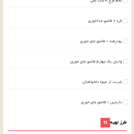
تخم مرغ
۳
عدد
کمی
کره
۲
قاشق غذاخوری
پودرقند
۱
قاشق چای خوری
وانیل
یک چهارم
قاشق چای خوری
شربت
از میوه دلخواهتان
دارچین
۱
قاشق چای خوری
طرز تهیه