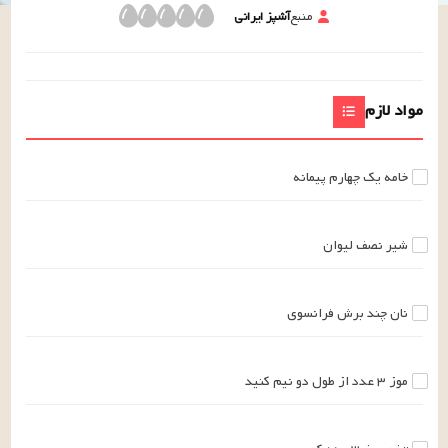
منبع
آشپز ایرانی
مواد لازم
خامه
یک چهارم
پیمانه
شیر
نصف
لیوان
نان
چند
برش
فرانسوی
موز
۳
عدد
از طول دو نیم کنید