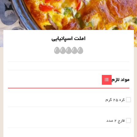
املت اسپانیایی
مواد لازم
کره
۲۵
گرم
قارچ
۲
عدد