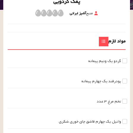
پفک گردویی
منبع
آشپز ایرانی
مواد لازم
گردو
یک ونیم
پیمانه
پودرقند
یک چهارم
پیمانه
تخم مرغ
۳
عدد
وانیل
یک چهارم
قاشق چای خوری
شکری