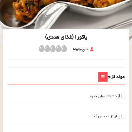
پاکورا (غذای هندی)
منبع
بیتوته
مواد لازم
آرد
۳/۴
لیوان
نخود
پیاز
۲
عدد
بزرگ