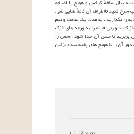
فر را روی حرارت ۳۵۰ درجه فارنهایت روشن کنید . روغن و کره را در ماهیتابه ریخته روی حرارت گذاشته پیاز, ساقة کرفس و هویج را اضافه 
کرده و در کره تف دهیدتا نرم شوند . سبزیجات را از ماهیتابه در اورده رتی فیله را در باقیمانده روغن خوب سرخ کنید تااطراف آن کاملاً طلایی شو . 
سبزیجات , فلفل, برگ بو ونمک را به رتی فیله اضافه کنید . شیر را داغ کنید و روی مواد بریزید, در ماهیتابه را بگذارید . به مدت یک ساعت و نیم 
در طبقة وسط فر قرار دهید تا رتی فیله بپزد . سپس رتی فیله را از داخل ماهیتابه بردارید نخ دور آن را باز کنید و رتی فیله را به ورقه های نازک 
برش دهید و در جای گرم بگذارید . برگ بوها را از قابلمه خارج کرده محتویات قابلمه را داخل یک آبکش بریزید تا سس آن جدا شود . سس را 
داخل یک ماهیتابه ریخته روی حرارت بگذارید تا غلیظ شود ورقه های رتی فیله را داخل یک دیس چیده و دور آن را با هویج های پخته شده تزئین 
تعداد آرا:
(
–
)