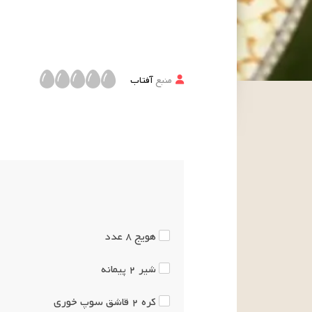
منبع
آفتاب
هویج
۸
عدد
شیر
۲
پیمانه
کره
۲
قاشق سوپ خوری