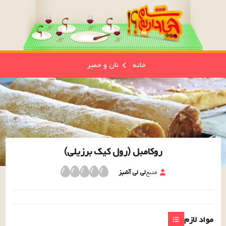
خانه
نان و خمیر
روکامبل (رول کیک برزیلی)
منبع
لی لی آشپز
مواد لازم