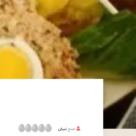
منبع
تبیان