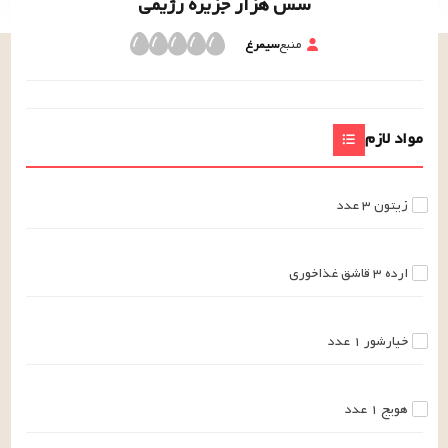
سس هزار جزیره رژیمی
منبع
سیمرغ
مواد لازم
زیتون
۳
عدد
ارده
۳
قاشق غذاخوری
خیارشور
۱
عدد
هویج
۱
عدد