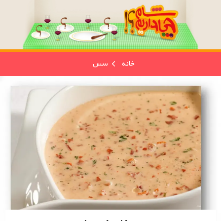
خانه
سس